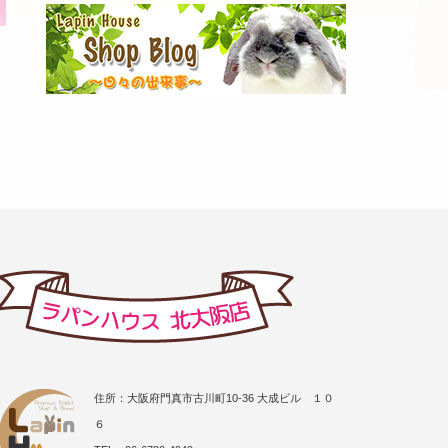
住所：大阪府門真市古川町10-36 大成ビル １０
６