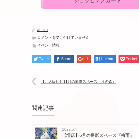
ショッピングカート
admin
【北
コメントを受け付けていません
大
イベント情報
阪
店】
Tweet
Share
+1
Hatena
Pocket
12
月
の
撮
【北大阪店】11月の撮影スペース『秋の森』
影
ス
ペ
ー
関連記事
ス
『ク
リ
ス
2022.6.4
マ
【堺店】6月の撮影スペース『梅雨』
ス』