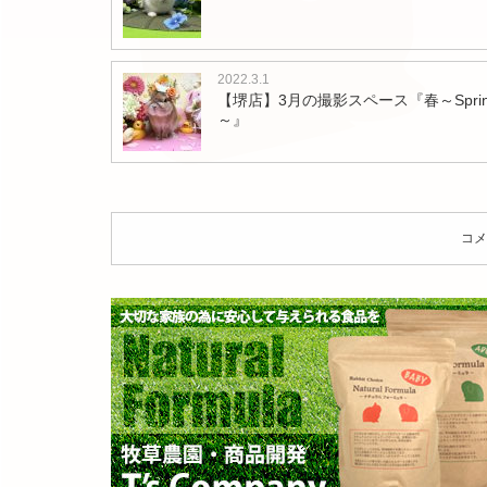
は
2022.3.1
【堺店】3月の撮影スペース『春～Sprin
～』
コメ