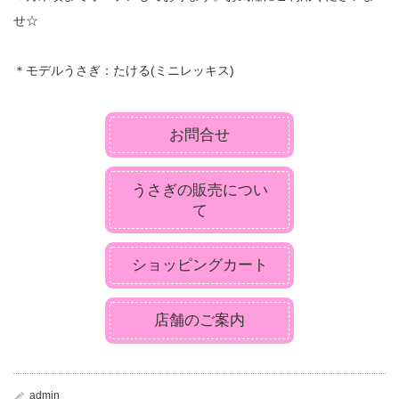
せ☆
＊モデルうさぎ：たける(ミニレッキス)
お問合せ
うさぎの販売につい
て
ショッピングカート
店舗のご案内
admin