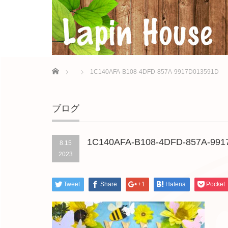
Home
1C140AFA-B108-4DFD-857A-9917D013591D
ブログ
1C140AFA-B108-4DFD-857A-991
8.15
2023
Tweet
Share
+1
Hatena
Pocket