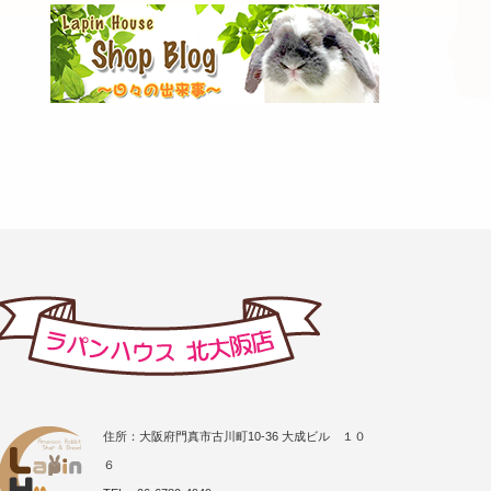
住所：大阪府門真市古川町10-36 大成ビル １０
６