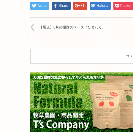
4DFD-
Tweet
Share
+1
Hatena
Pocket
857A-
9917D013591D
は
【堺店】8月の撮影スペース『ひまわり』
コメ