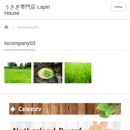
menu
Home
tscompany03
tscompany03