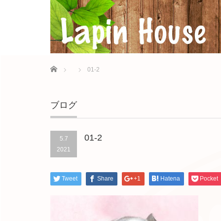
Home
01-2
ブログ
01-2
5.7
2021
Tweet
Share
+1
Hatena
Pocket