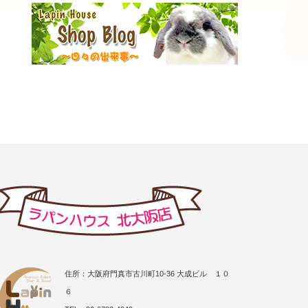
住所：大阪府門真市古川町10-36 大成ビル １０
６