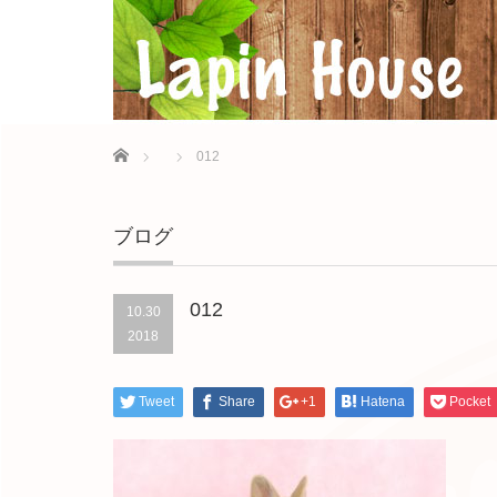
Home
012
ブログ
012
10.30
2018
Tweet
Share
+1
Hatena
Pocket