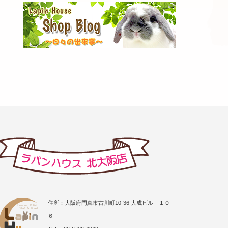
住所：大阪府門真市古川町10-36 大成ビル １０
６