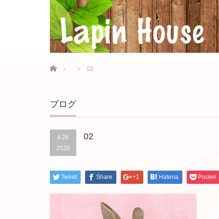
Home
02
ブログ
02
4.26
2020
Tweet
Share
+1
Hatena
Pocket