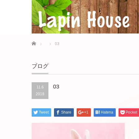
Home
03
ブログ
03
11.6
2018
Tweet
Share
+1
Hatena
Pocket