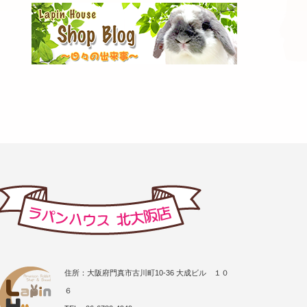
住所：大阪府門真市古川町10-36 大成ビル １０
６