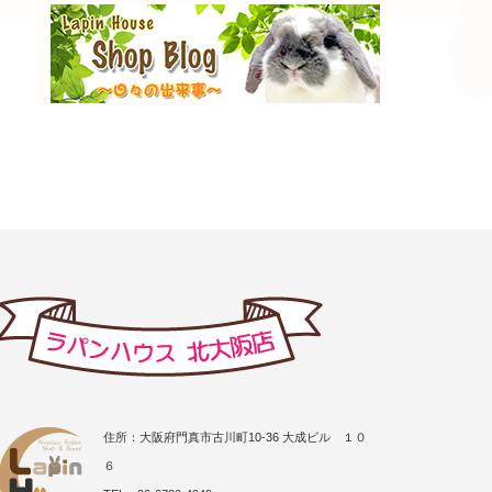
住所：大阪府門真市古川町10-36 大成ビル １０
６