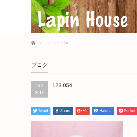
Home
123 054
ブログ
123 054
10.2
2018
Tweet
Share
+1
Hatena
Pocket