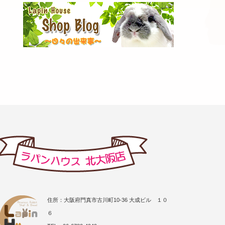
住所：大阪府門真市古川町10-36 大成ビル １０
６