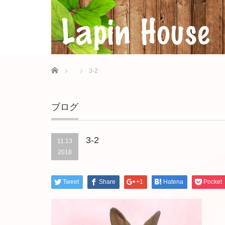
Home
3-2
ブログ
3-2
11.13
2018
Tweet
Share
+1
Hatena
Pocket