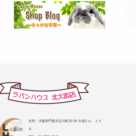
住所：大阪府門真市古川町10-36 大成ビル １０
６