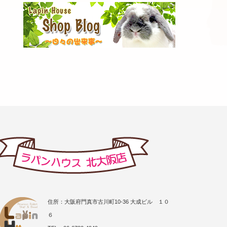
住所：大阪府門真市古川町10-36 大成ビル １０
６