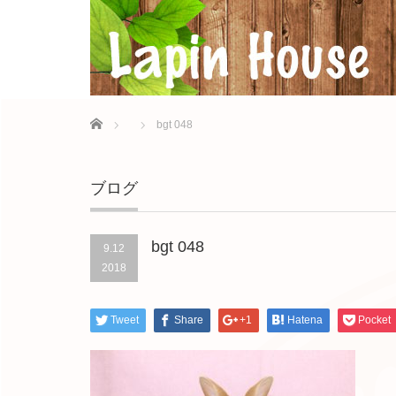
Home
bgt 048
ブログ
bgt 048
9.12
2018
Tweet
Share
+1
Hatena
Pocket