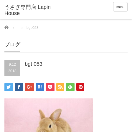
menu
Home
bgt 053
ブログ
bgt 053
9.12
2018