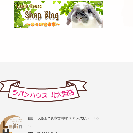
住所：大阪府門真市古川町10-36 大成ビル １０
６