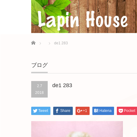
Home
de1 283
ブログ
de1 283
2.7
2018
Tweet
Share
+1
Hatena
Pocket