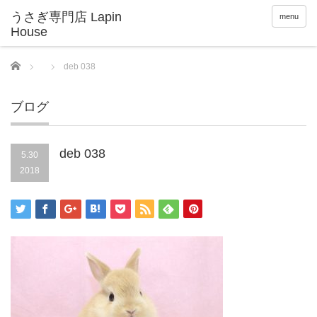
menu
Home
deb 038
ブログ
deb 038
5.30
2018