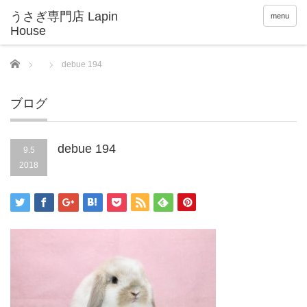
menu
Home
debue 194
ブログ
debue 194
9.5
2018