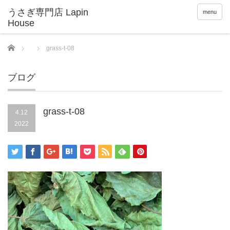
menu
Home
grass-t-08
ブログ
grass-t-08
4.12
2022