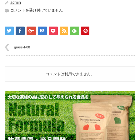
admin
grass-
コメントを受け付けていません
t-
08
は
grass-t-08
コメントは利用できません。