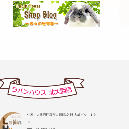
住所：大阪府門真市古川町10-36 大成ビル １０
６