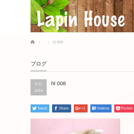
Home
hl 008
ブログ
hl 008
9.21
2018
Tweet
Share
+1
Hatena
Pocket