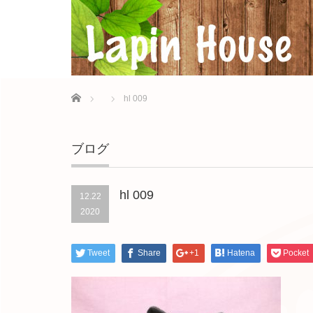
Home
hl 009
ブログ
hl 009
12.22
2020
Tweet
Share
+1
Hatena
Pocket