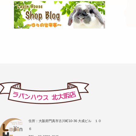
住所：大阪府門真市古川町10-36 大成ビル １０
６