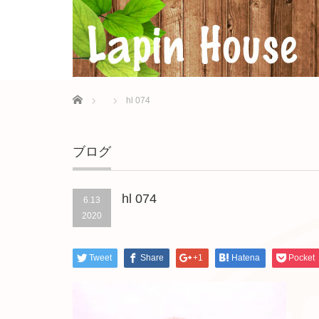
Home
hl 074
ブログ
hl 074
6.13
2020
Tweet
Share
+1
Hatena
Pocket