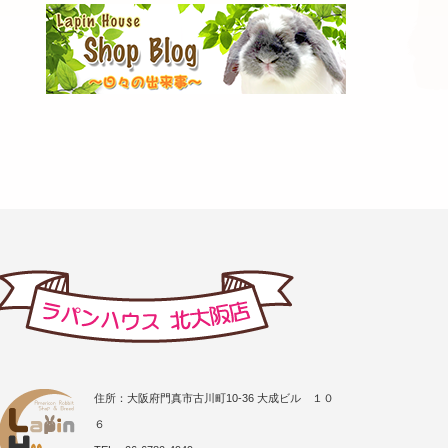
住所：大阪府門真市古川町10-36 大成ビル １０
６