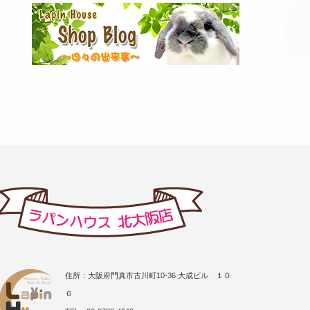
住所：大阪府門真市古川町10-36 大成ビル １０
６