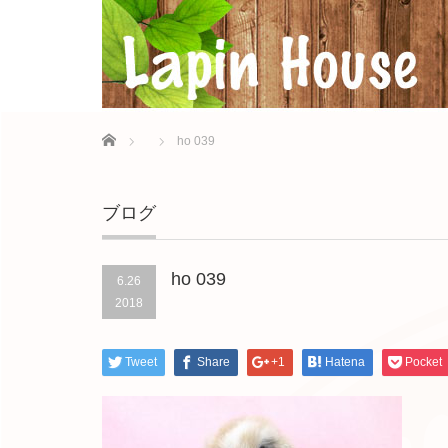
Home
ho 039
ブログ
ho 039
6.26
2018
Tweet
Share
+1
Hatena
Pocket