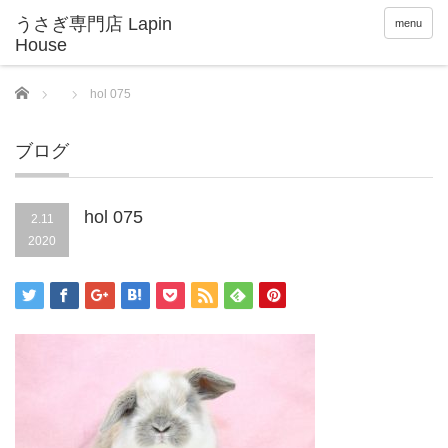
menu
Home
hol 075
ブログ
hol 075
2.11
2020