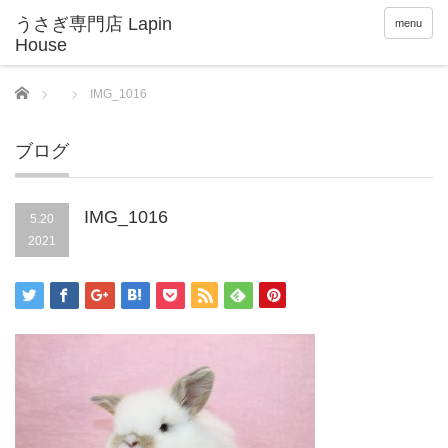
menu
Home
IMG_1016
ブログ
IMG_1016
5.20
2021