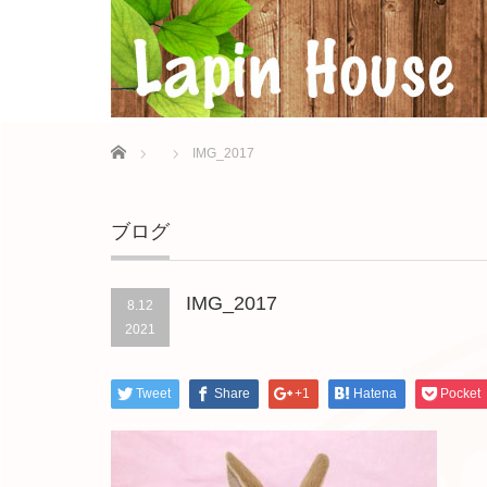
Home
IMG_2017
ブログ
IMG_2017
8.12
2021
Tweet
Share
+1
Hatena
Pocket