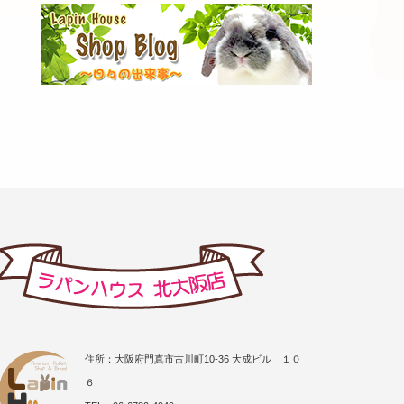
住所：大阪府門真市古川町10-36 大成ビル １０
６