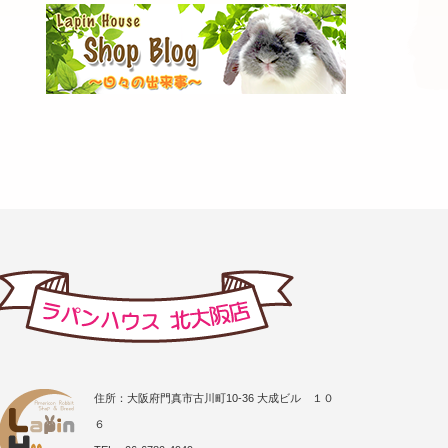
住所：大阪府門真市古川町10-36 大成ビル １０
６