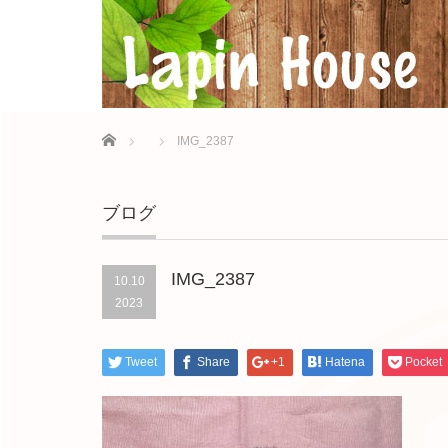
Home
IMG_2387
ブログ
IMG_2387
10.10
2023
Tweet
Share
+1
Hatena
Pocket