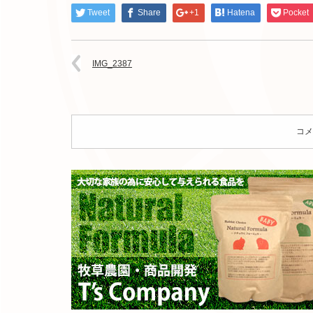
Tweet
Share
+1
Hatena
Pocket
IMG_2387
コメ