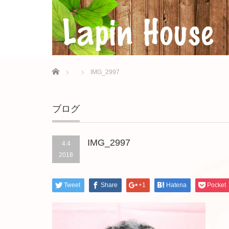
Home
IMG_2997
ブログ
IMG_2997
4.4
2018
Tweet
Share
+1
Hatena
Pocket