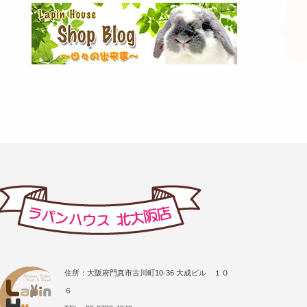
住所：大阪府門真市古川町10-36 大成ビル １０
６