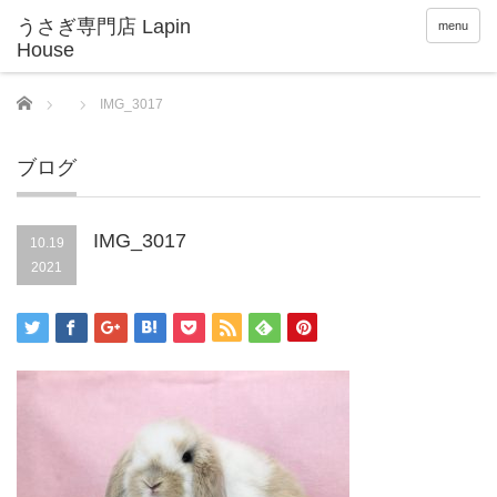
menu
Home
IMG_3017
ブログ
IMG_3017
10.19
2021