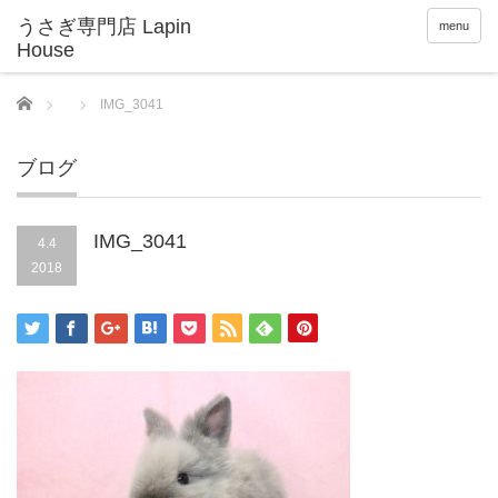
menu
Home
IMG_3041
ブログ
IMG_3041
4.4
2018