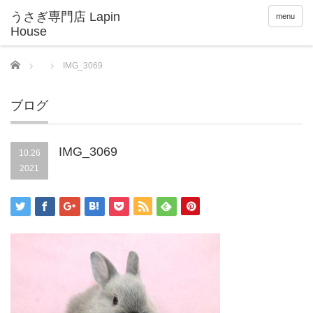
menu
Home
IMG_3069
ブログ
IMG_3069
10.26
2021