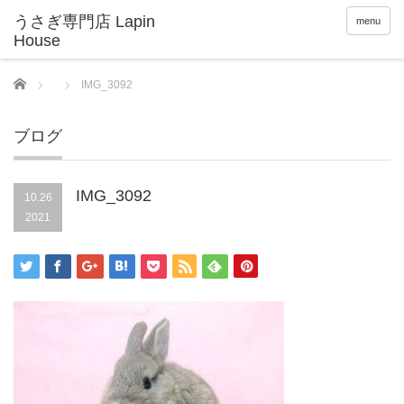
menu
Home
IMG_3092
ブログ
IMG_3092
10.26
2021