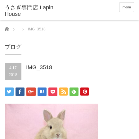
menu
Home
IMG_3518
ブログ
IMG_3518
4.17
2018