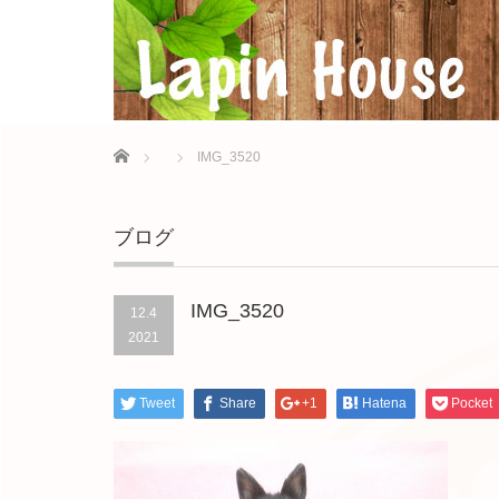
Home
IMG_3520
ブログ
IMG_3520
12.4
2021
Tweet
Share
+1
Hatena
Pocket