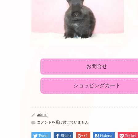
お問合せ
ショッピングカート
admin
IMG_3520
コメントを受け付けていません
は
Tweet
Share
+1
Hatena
Pocket