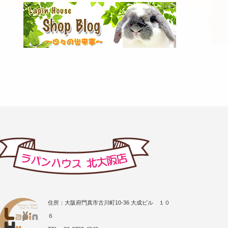
住所：大阪府門真市古川町10-36 大成ビル １０
６