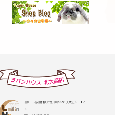
住所：大阪府門真市古川町10-36 大成ビル １０
６