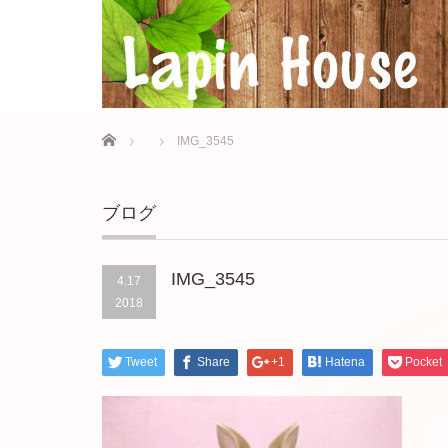
Home
IMG_3545
ブログ
IMG_3545
4.17
2018
Tweet
Share
+1
Hatena
Pocket