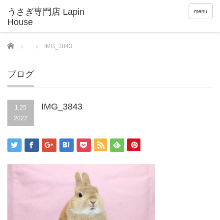
menu
Home
IMG_3843
ブログ
IMG_3843
1.25
2022