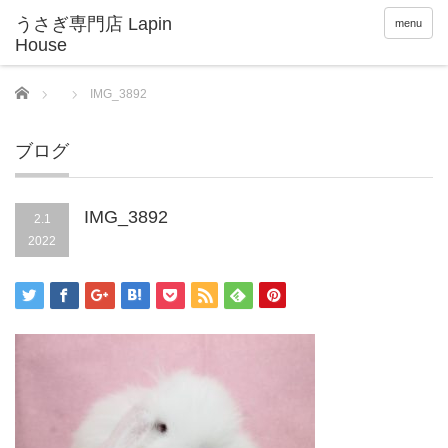
menu
Home
IMG_3892
ブログ
IMG_3892
2.1
2022