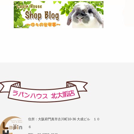
住所：大阪府門真市古川町10-36 大成ビル １０
６