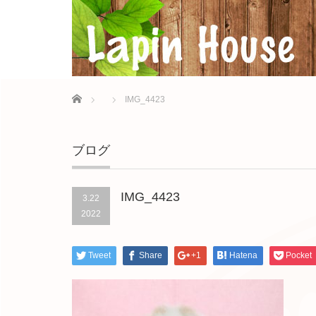
Home
IMG_4423
ブログ
IMG_4423
3.22
2022
Tweet
Share
+1
Hatena
Pocket