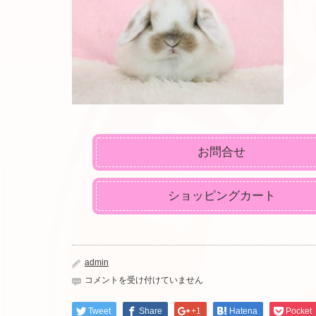
お問合せ
ショッピングカート
admin
IMG_4423
コメントを受け付けていません
は
Tweet
Share
+1
Hatena
Pocket