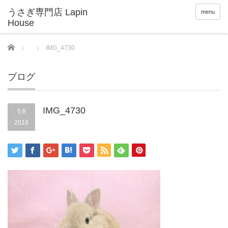
menu
Home
IMG_4730
ブログ
IMG_4730
5.8
2018