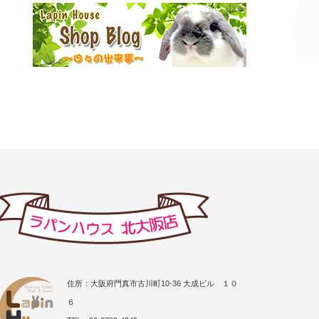
住所：大阪府門真市古川町10-36 大成ビル １０
６