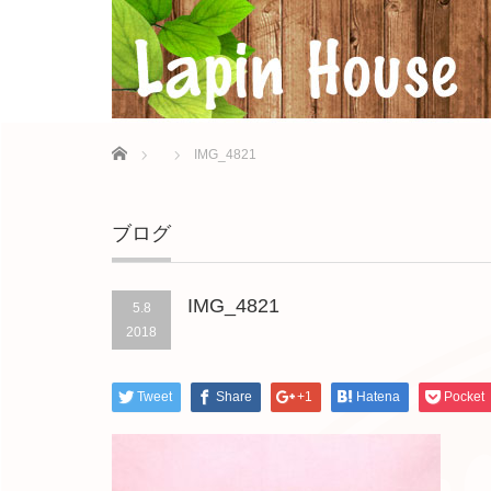
Home
IMG_4821
ブログ
IMG_4821
5.8
2018
Tweet
Share
+1
Hatena
Pocket