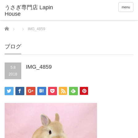
menu
Home
IMG_4859
ブログ
IMG_4859
5.8
2018