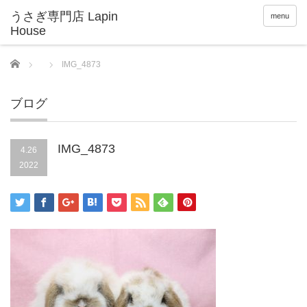
menu
Home
IMG_4873
ブログ
IMG_4873
4.26
2022