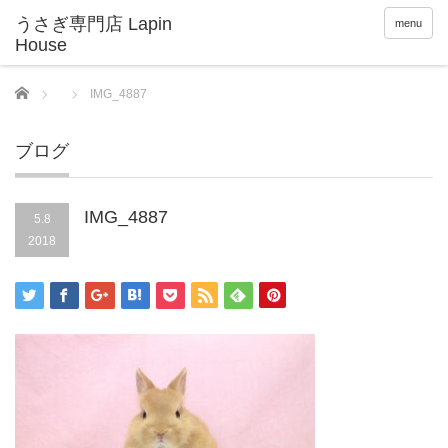
menu
Home
IMG_4887
ブログ
IMG_4887
5.8
2018