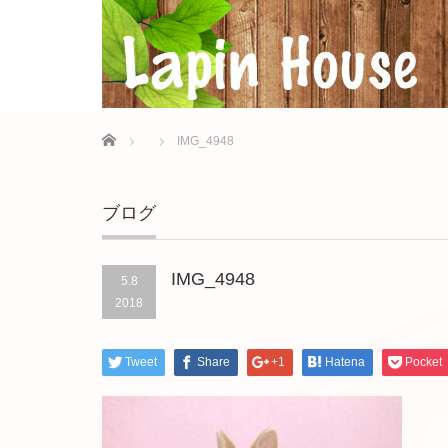
Home
IMG_4948
ブログ
IMG_4948
5.8
2018
Tweet
Share
+1
Hatena
Pocket