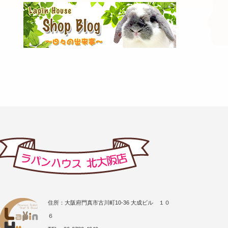
住所：大阪府門真市古川町10-36 大成ビル １０
６