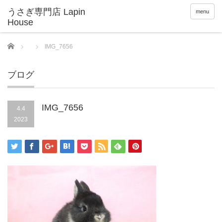
menu
Home
IMG_7656
ブログ
IMG_7656
4.4
2023