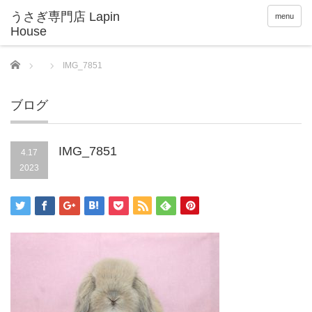
menu
Home
IMG_7851
ブログ
IMG_7851
4.17
2023