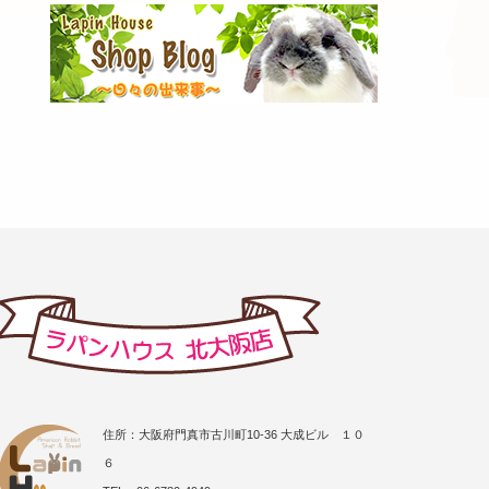
住所：大阪府門真市古川町10-36 大成ビル １０
６