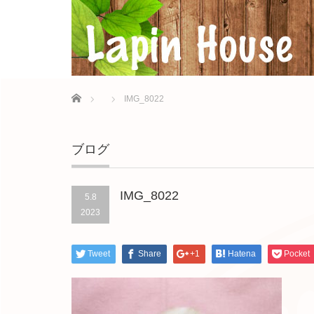
Home
IMG_8022
ブログ
IMG_8022
5.8
2023
Tweet
Share
+1
Hatena
Pocket