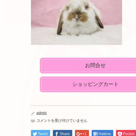
お問合せ
ショッピングカート
admin
IMG_8022
コメントを受け付けていません
は
Tweet
Share
+1
Hatena
Pocket