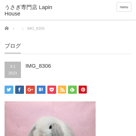
menu
Home
IMG_8306
ブログ
IMG_8306
8.1
2023