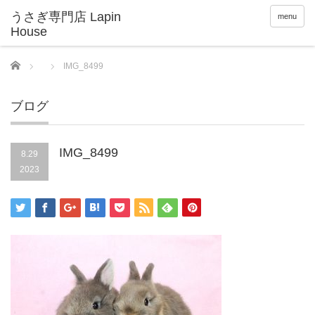
menu
Home
IMG_8499
ブログ
IMG_8499
8.29
2023