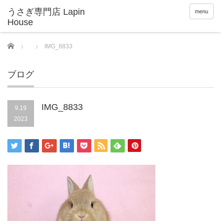
menu
Home
IMG_8833
ブログ
IMG_8833
9.19
2023