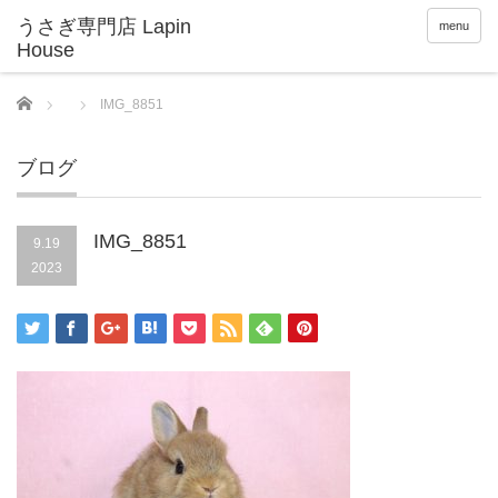
menu
Home
IMG_8851
ブログ
IMG_8851
9.19
2023