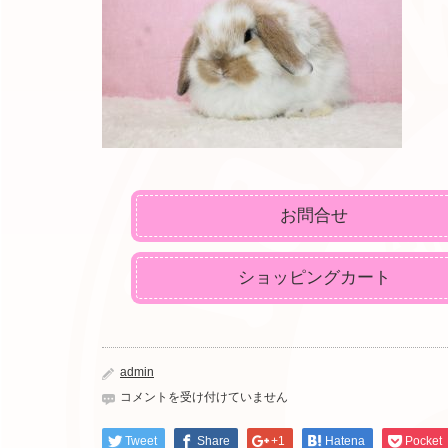
お問合せ
ショッピングカート
admin
IMG_8982
コメントを受け付けていません
は
Tweet
Share
+1
Hatena
Pocket