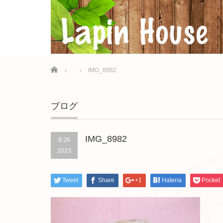
Home
IMG_8982
ブログ
IMG_8982
9.26
2023
Tweet
Share
+1
Hatena
Pocket