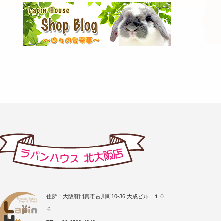
住所：大阪府門真市古川町10-36 大成ビル １０
６